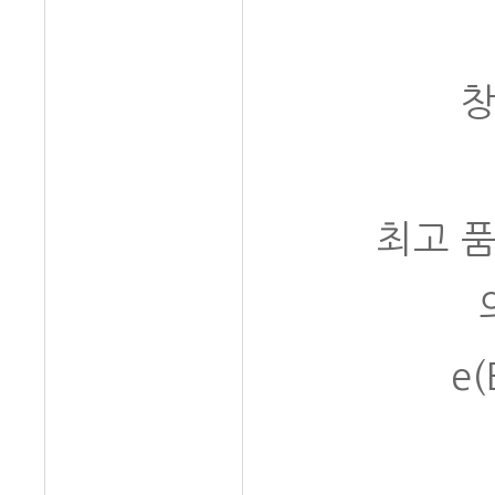
창
최고 
e(