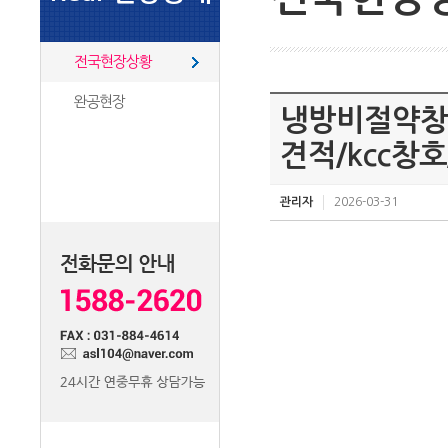
전국현장상황
완공현장
냉방비절약창
견적/kcc창
관리자
2026-03-31