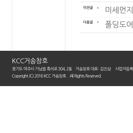
이전글
미세먼지
다음글
폴딩도어
KCC거송창호
경기도 여주시 가남읍 흑석로 304, 2동 거송창호 대표 : 김진삼 사업자등록번호 : 10
Copyright (C) 2016 KCC 거송창호. All Rights Reserved.